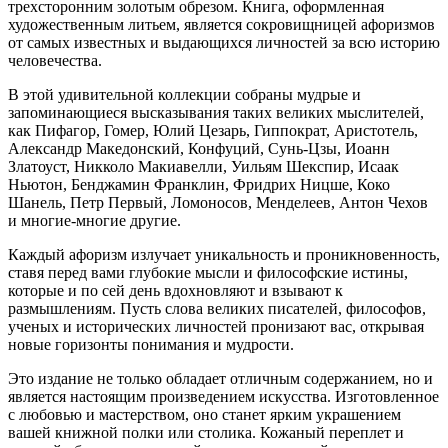
трехсторонним золотым обрезом. Книга, оформленная
художественным литьем, является сокровищницей афоризмов
от самых известных и выдающихся личностей за всю историю
человечества.
В этой удивительной коллекции собраны мудрые и
запоминающиеся высказывания таких великих мыслителей,
как Пифагор, Гомер, Юлий Цезарь, Гиппократ, Аристотель,
Александр Македонский, Конфуций, Сунь-Цзы, Иоанн
Златоуст, Никколо Макиавелли, Уильям Шекспир, Исаак
Ньютон, Бенджамин Франклин, Фридрих Ницше, Коко
Шанель, Петр Первый, Ломоносов, Менделеев, Антон Чехов
и многие-многие другие.
Каждый афоризм излучает уникальность и проникновенность,
ставя перед вами глубокие мысли и философские истины,
которые и по сей день вдохновляют и взывают к
размышлениям. Пусть слова великих писателей, философов,
ученых и исторических личностей пронизают вас, открывая
новые горизонты понимания и мудрости.
Это издание не только обладает отличным содержанием, но и
является настоящим произведением искусства. Изготовленное
с любовью и мастерством, оно станет ярким украшением
вашей книжной полки или столика. Кожаный переплет и