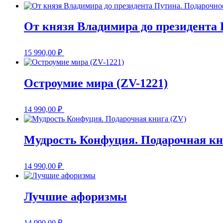
От князя Владимира до президента 
15 990,00
₽
Остроумие мира (ZV-1221)
14 990,00
₽
Мудрость Конфуция. Подарочная кн
14 990,00
₽
Лучшие афоризмы
14 990,00
₽