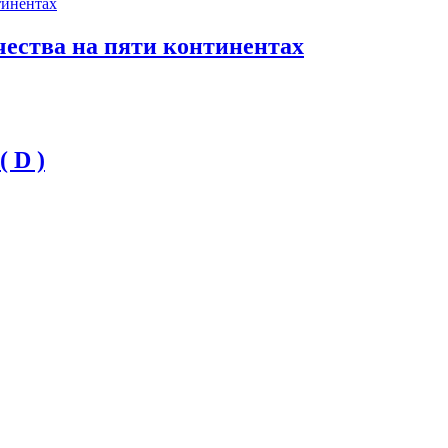
чества на пяти континентах
 D )