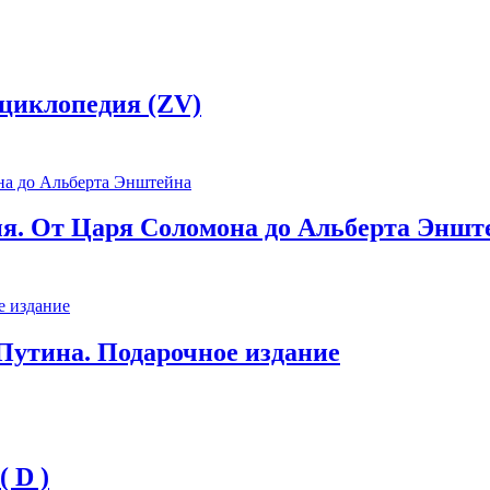
нциклопедия (ZV)
ия. От Царя Соломона до Альберта Эншт
Путина. Подарочное издание
 D )