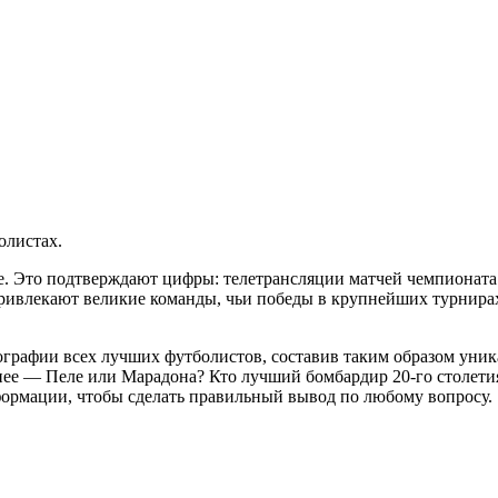
олистах.
. Это подтверждают цифры: телетрансляции матчей чемпионата 
привлекают великие команды, чьи победы в крупнейших турнирах
ографии всех лучших футболистов, составив таким образом уник
сильнее — Пеле или Марадона? Кто лучший бомбардир 20-го сто
формации, чтобы сделать правильный вывод по любому вопросу.