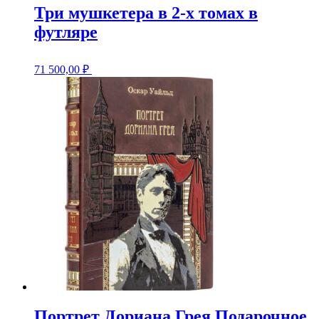
Три мушкетера в 2-х томах в
футляре
71 500,00
₽
Портрет Дориана Грея Подарочное