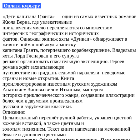
Оплата курьеру
«Дети капитана Гранта» — один из самых известных романов
Жюля Верна, где увлекательные
приключения умело переплетаются со множеством
интересных географических и исторических
фактов. Однажды экипаж яхты «Дункан» обнаруживает в
животе пойманной акулы записку
капитана Гранта, потерпевшего кораблекрушение. Владельцы
яхты Лорд Гленарван и его супруга
решают организовать спасательную экспедицию. Героев
романа ждёт захватывающее
путешествие по тридцать седьмой параллели, неведомые
страны и новые открытия. Книга
проиллюстрирована известным русским художником
Анатолием Зиновьевичем Иткиным, мастером
историко-приключенческого жанра, создавшим иллюстрации
более чем к двумстам произведениям
русской и зарубежной классики.
Описание:
Цельнокожаный переплёт ручной работы, украшен цветной
кожаной вставкой, а также цветным и
золотым тиснением. Текст книги напечатан на мелованной
бумаге и дополнен цветными