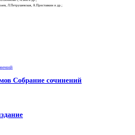
аев, Л.Петрушевская, А.Приставкин и др.;
омов Собрание сочинений
издание