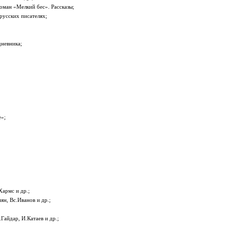
оман «Мелкий бес». Рассказы;
русских писателях;
дневника;
е»;
Хармс и др.;
н, Вс.Иванов и др.;
айдар, И.Катаев и др.;