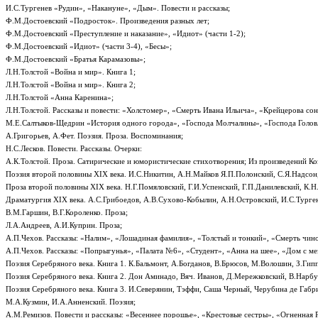
И.С.Тургенев «Рудин», «Накануне», «Дым». Повести и рассказы;
Ф.М.Достоевский «Подросток». Произведения разных лет;
Ф.М.Достоевский «Преступление и наказание», «Идиот» (части 1-2);
Ф.М.Достоевский «Идиот» (части 3-4), «Бесы»;
Ф.М.Достоевский «Братья Карамазовы»;
Л.Н.Толстой «Война и мир». Книга 1;
Л.Н.Толстой «Война и мир». Книга 2;
Л.Н.Толстой «Анна Каренина»;
Л.Н.Толстой. Рассказы и повести: «Холстомер», «Смерть Ивана Ильича», «Крейцерова сон
М.Е.Салтыков-Щедрин «История одного города», «Господа Молчалины», «Господа Головл
А.Григорьев, А.Фет. Поэзия. Проза. Воспоминания;
Н.С.Лесков. Повести. Рассказы. Очерки:
А.К.Толстой. Проза. Сатирические и юмористические стихотворения; Из произведений Ко
Поэзия второй половины XIX века. И.С.Никитин, А.Н.Майков Я.П.Полонский, С.Я.Надсон
Проза второй половины XIX века. Н.Г.Помяловский, Г.И.Успенский, Г.П.Данилевский, К.Н.
Драматургия XIX века. А.С.Грибоедов, А.В.Сухово-Кобылин, А.Н.Островский, И.С.Турген
В.М.Гаршин, В.Г.Короленко. Проза;
Л.А.Андреев, А.И.Куприн. Проза;
А.П.Чехов. Рассказы: «Налим», «Лошадиная фамилия», «Толстый и тонкий», «Смерть чино
А.П.Чехов. Рассказы: «Попрыгунья», «Палата №6», «Студент», «Анна на шее», «Дом с ме
Поэзия Серебряного века. Книга 1. К.Бальмонт, А.Богданов, В.Брюсов, М.Волошин, З.Гипп
Поэзия Серебряного века. Книга 2. Дон Аминадо, Вяч. Иванов, Д.Мережковский, В.Нарбут
Поэзия Серебряного века. Книга 3. И.Северянин, Тэффи, Саша Черный, Черубина де Габри
М.А.Кузмин, И.А.Анненский. Поэзия;
А.М.Ремизов. Повести и рассказы: «Весеннее порошье», «Крестовые сестры», «Огненная Р