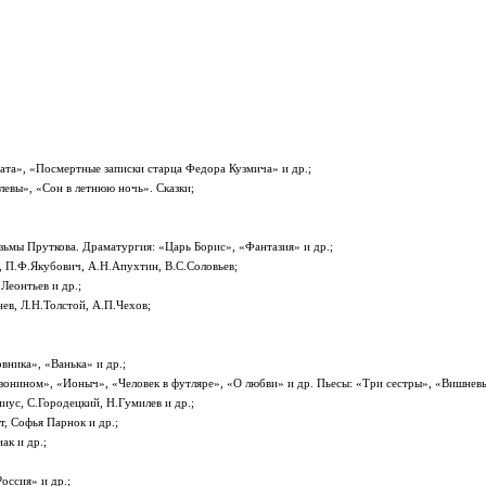
ата», «Посмертные записки старца Федора Кузмича» и др.;
евы», «Сон в летнюю ночь». Сказки;
зьмы Пруткова. Драматургия: «Царь Борис», «Фантазия» и др.;
, П.Ф.Якубович, А.Н.Апухтин, В.С.Соловьев;
Леонтьев и др.;
ев, Л.Н.Толстой, А.П.Чехов;
вника», «Ванька» и др.;
зонином», «Ионыч», «Человек в футляре», «О любви» и др. Пьесы: «Три сестры», «Вишневы
иус, С.Городецкий, Н.Гумилев и др.;
, Софья Парнок и др.;
ак и др.;
оссия» и др.;