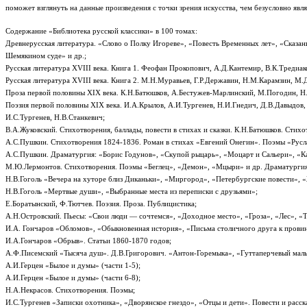
поможет взглянуть на данные произведения с точки зрения искусства, чем безусловно я
Содержание «Библиотека русской классики» в 100 томах:
Древнерусская литература. «Слово о Полку Игореве», «Повесть Временных лет», «Сказа
Шемякином суде» и др.;
Русская литература XVIII века. Книга 1. Феофан Прокопович, А.Д.Кантемир, В.К.Тредиак
Русская литература XVIII века. Книга 2. М.Н.Муравьев, Г.Р.Державин, Н.М.Карамзин, М.Д
Проза первой половины XIX века. К.Н.Батюшков, А.Бестужев-Марлинский, М.Погодин, Н.П
Поэзия первой половины XIX века. И.А.Крылов, А.И.Тургенев, Н.И.Гнедич, Д.В.Давыдов, 
И.С.Тургенев, Н.В.Станкевич;
В.А.Жуковский. Стихотворения, баллады, повести в стихах и сказки. К.Н.Батюшков. Стихо
А.С.Пушкин. Стихотворения 1824-1836. Роман в стихах «Евгений Онегин». Поэмы «Русла
А.С.Пушкин. Драматургия: «Борис Годунов», «Скупой рыцарь», «Моцарт и Сальери», «Кам
М.Ю.Лермонтов. Стихотворения. Поэмы «Беглец», «Демон», «Мцыри» и др. Драматургия:
Н.В.Гоголь «Вечера на хуторе близ Диканьки», «Миргород», «Петербургские повести», «
Н.В.Гоголь «Мертвые души», «Выбранные места из переписки с друзьями»;
Е.Боратынский, Ф.Тютчев. Поэзия. Проза. Публицистика;
А.Н.Островский. Пьесы: «Свои люди — сочтемся», «Доходное место», «Гроза», «Лес», «Т
И.А. Гончаров «Обломов», «Обыкновенная история», «Письма столичного друга к прови
И.А.Гончаров «Обрыв». Статьи 1860-1870 годов;
А.Ф.Писемский «Тысяча душ». Д.В.Григорович. «Антон-Горемыка», «Гуттаперчевый маль
А.И.Герцен «Былое и думы» (части 1-5);
А.И.Герцен «Былое и думы» (части 6-8);
Н.А.Некрасов. Стихотворения. Поэмы;
И.С.Тургенев «Записки охотника», «Дворянское гнездо», «Отцы и дети». Повести и расск