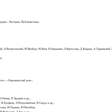
рдце». Рассказы. Публицистика;
й, А.Вознесенский, Ю.Визбор, Ю.Ким, Б.Окуджава, О.Бертгольц, Д.Кедрин, А.Тарковский, 
р.;
сто», «Опрокинутый дом»;
Ю.Олеша, Н.Эрдман и др.;
, В.Ерофеев, Л.Петрушевская, Н.Садур и др.;
тгольц, Ю.Герман, Ю.Нагибин;
В.Войнович, А.Бек и др.;