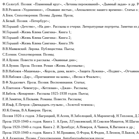
Ф.Сологуб. Поэзия: «Пламенный круг», «Личины переживаний», «Дымный ладан» и др. Р
В.В.Розанов «Уединенное», «Опавшие листья», «Апокалипсис нашего времени». Статьи о 
А.Блок. Стихотворения. Поэмы. Драмы. Проза;
А.Белый. Поэзия. «Петербург»;
М.Горький «Детство», «На дне». Рассказы и очерки. Литературные портреты. Заметки из 
М.Горький «Жизнь Клима Самгина». Книга 1;
М.Горький «Жизнь Клима Самгина». Книга 2;
М.Горький «Жизнь Клима Самгина». Книга 3№
В.В.Маяковский. Лирика. Публицистика. Пьесы;
С.Есенин. Стихотворения. Поэмы;
И.А.Бунин. Повести и рассказы. «Окаянные дни»;
И.А.Бунин. Проза. Поэзия. Роман «Жизнь Арсеньева»;
В.В.Набоков «Машенька», «Король, дама, валет», «Защита Лужина», «Подвиг», «Отчаяни
В.В.Набоков «Дар», «Приглашение на казнь», «Весна в Фиальте»;
В.Ф.Ходасевич. Проза. Поэзия. Воспоминания. Статьи;
А.Платонов «Чевенгур», «Котлован», «Джан». Рассказы;
И.Бабель «Конармия». Рассказы 1925-1938 годов. Пьесы;
Е.И.Замятин, Б.Пильняк. Романы. Повести. Рассказы;
И.Ильф, Е.Петров «Двенадцать стульев», «Золотой теленок»;
Ю.К.Олеша, В.А.Каверин. Проза;
Поэзия 1920-х годов. Э.Багрицкий, Н.Асеев, Н.Заболоцкий, А.Мариенгоф, Н.Тихонов, Д.
Проза 1920-1940-х годов. Книга 1. А.Грин, Л.Гумилевский, И.Соколов-Микитов, М.Шагиня
Проза 1920-1940-x годов. Книга 2. И.Эренбург, А.Неверов, А.Чаянов, К.Вагинов и др.;
Проза 1920-1940-х годов. Книга 3. М.Пришвин, О.Форш, К.Федин, Л.Леонов, П.Бажов, А.Г
А.А.Ахматова. Поэмы. Стихотворения. Автобиографическая проза;