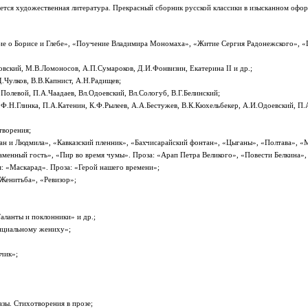
вляется художественная литература. Прекрасный сборник русской классики в изысканном оф
ние о Борисе и Глебе», «Поучение Владимира Мономаха», «Житие Сергия Радонежского», «
овский, М.В.Ломоносов, А.П.Сумароков, Д.И.Фонвизин, Екатерина II и др.;
.Чулков, В.В.Капнист, А.Н.Радищев;
олевой, П.А.Чаадаев, Вл.Одоевский, Вл.Сологуб, В.Г.Белинский;
Ф.Н.Глинка, П.А.Катенин, К.Ф.Рылеев, А.А.Бестужев, В.К.Кюхельбекер, А.И.Одоевский, П.А
творения;
н и Людмила», «Кавказский пленник», «Бахчисарайский фонтан», «Цыганы», «Полтава», «М
енный гость», «Пир во время чумы». Проза: «Арап Петра Великого», «Повести Белкина», 
 «Маскарад». Проза: «Герой нашего времени»;
Женитьба», «Ревизор»;
аланты и поклонники» и др.;
нциальному жениху»;
чик»;
азы. Стихотворения в прозе;