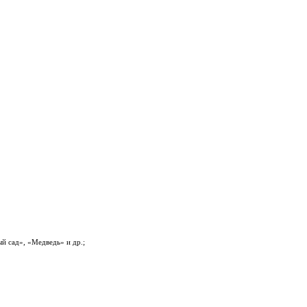
й сад», «Медведь» и др.;