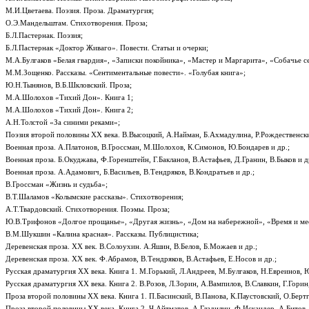
М.И.Цветаева. Поэзия. Проза. Драматургия;
О.Э.Мандельштам. Стихотворения. Проза;
Б.Л.Пастернак. Поэзия;
Б.Л.Пастернак «Доктор Живаго». Повести. Статьи и очерки;
М.А.Булгаков «Белая гвардия», «Записки покойника», «Мастер и Маргарита», «Собачье се
М.М.Зощенко. Рассказы. «Сентиментальные повести». «Голубая книга»;
Ю.Н.Тынянов, В.Б.Шкловский. Проза;
М.А.Шолохов «Тихий Дон». Книга 1;
М.А.Шолохов «Тихий Дон». Книга 2;
А.Н.Толстой «За синими реками»;
Поэзия второй половины ХХ века. В.Высоцкий, А.Найман, Б.Ахмадулина, Р.Рождественски
Военная проза. А.Платонов, В.Гроссман, М.Шолохов, К.Симонов, Ю.Бондарев и др.;
Военная проза. Б.Окуджава, Ф.Горенштейн, Г.Бакланов, В.Астафьев, Д.Гранин, В.Быков и д
Военная проза. А.Адамович, Б.Васильев, В.Тендряков, В.Кондратьев и др.;
В.Гроссман «Жизнь и судьба»;
В.Т.Шаламов «Колымские рассказы». Стихотворения;
А.Т.Твардовский. Стихотворения. Поэмы. Проза;
Ю.В.Трифонов «Долгое прощанье», «Другая жизнь», «Дом на набережной», «Время и ме
В.М.Шукшин «Калина красная». Рассказы. Публицистика;
Деревенская проза. ХХ век. В.Солоухин. А.Яшин, В.Белов, Б.Можаев и др.;
Деревенская проза. ХХ век. Ф.Абрамов, В.Тендряков, В.Астафьев, Е.Носов и др.;
Русская драматургия ХХ века. Книга 1. М.Горький, Л.Андреев, М.Булгаков, Н.Евреинов, 
Русская драматургия ХХ века. Книга 2. В.Розов, Л.Зорин, А.Вампилов, В.Славкин, Г.Горин
Проза второй половины ХХ века. Книга 1. П.Басинский, В.Панова, К.Паустовский, О.Бер
Проза второй половины ХХ века. Книга 2. Ч.Айтматов, А.Гладилин, Ф.Искандер, А.Битов, 