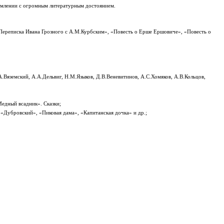
ормлении с огромным литературным достоянием.
Переписка Ивана Грозного с А.М.Курбским», «Повесть о Ерше Ершовиче», «Повесть о
.Вяземский, А.А.Дельвиг, Н.М.Языков, Д.В.Веневитинов, А.С.Хомяков, А.В.Кольцов,
едный всадник». Сказки;
«Дубровский», «Пиковая дама», «Капитанская дочка» и др.;