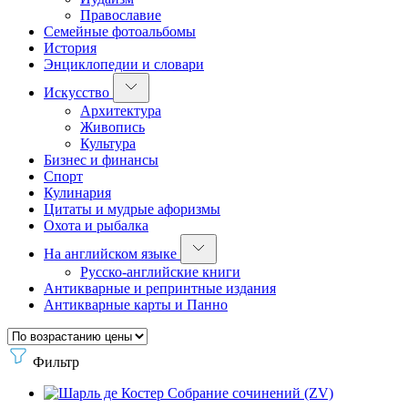
Православие
Семейные фотоальбомы
История
Энциклопедии и словари
Искусство
Архитектура
Живопись
Культура
Бизнес и финансы
Спорт
Кулинария
Цитаты и мудрые афоризмы
Охота и рыбалка
На английском языке
Русско-английские книги
Антикварные и репринтные издания
Антикварные карты и Панно
Фильтр