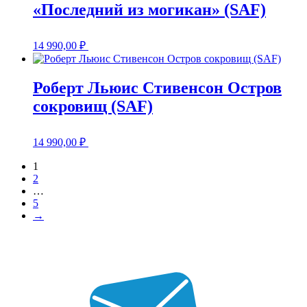
«Последний из могикан» (SAF)
14 990,00
₽
Роберт Льюис Стивенсон Остров
сокровищ (SAF)
14 990,00
₽
1
2
…
5
→