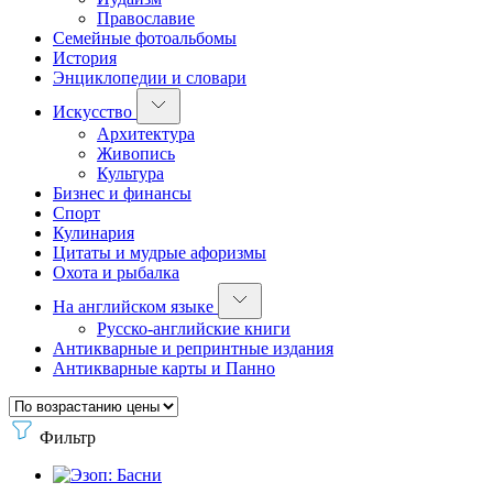
Православие
Семейные фотоальбомы
История
Энциклопедии и словари
Искусство
Архитектура
Живопись
Культура
Бизнес и финансы
Спорт
Кулинария
Цитаты и мудрые афоризмы
Охота и рыбалка
На английском языке
Русско-английские книги
Антикварные и репринтные издания
Антикварные карты и Панно
Фильтр