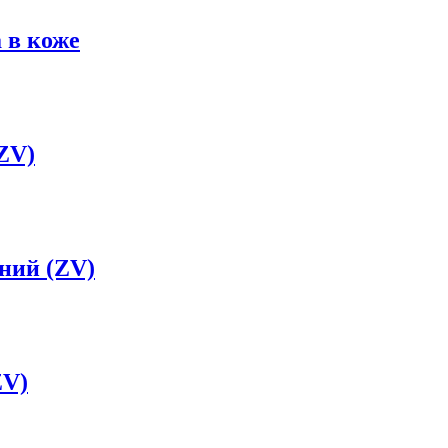
 в коже
ZV)
ний (ZV)
ZV)