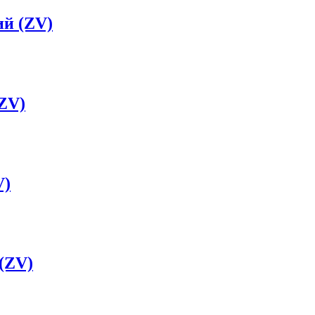
ий (ZV)
ZV)
V)
(ZV)