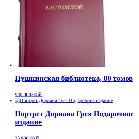
Пушкинская библиотека, 80 томов
990 000,00
₽
Портрет Дориана Грея Подарочное
издание
35 900,00
₽