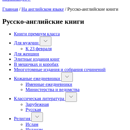
Главная
/
На английском языке
/
Русско-английские книги
Русско-английские книги
Книги премиум класса
Для мужчин
К 23 февраля
Для женщин
Элитные издания книг
В мешочках и коробах
Многотомные издания и собрания сочинений
Кожаные ежедневники
Именные ежедневники
Министерства и ведомства
Классическая литература
Зарубежная
Русская
Религия
Ислам
Иудаизм