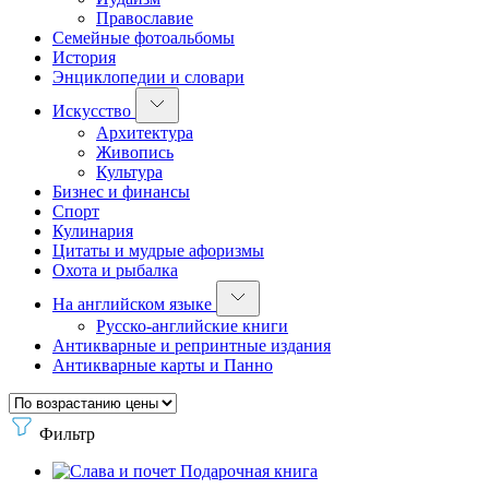
Православие
Семейные фотоальбомы
История
Энциклопедии и словари
Искусство
Архитектура
Живопись
Культура
Бизнес и финансы
Спорт
Кулинария
Цитаты и мудрые афоризмы
Охота и рыбалка
На английском языке
Русско-английские книги
Антикварные и репринтные издания
Антикварные карты и Панно
Фильтр