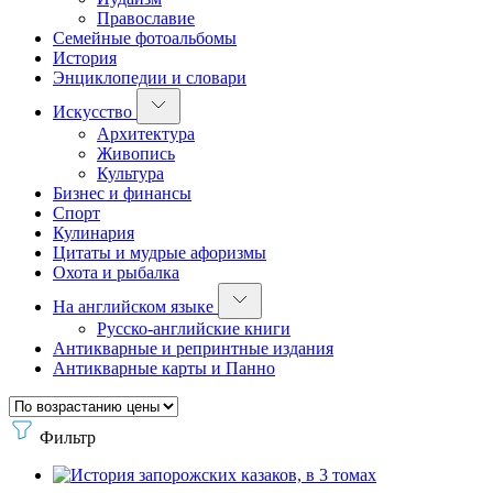
Православие
Семейные фотоальбомы
История
Энциклопедии и словари
Искусство
Архитектура
Живопись
Культура
Бизнес и финансы
Спорт
Кулинария
Цитаты и мудрые афоризмы
Охота и рыбалка
На английском языке
Русско-английские книги
Антикварные и репринтные издания
Антикварные карты и Панно
Фильтр