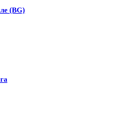
ле (BG)
га