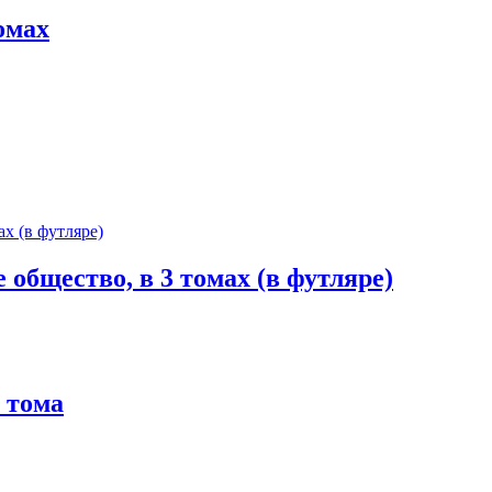
омах
 общество, в 3 томах (в футляре)
 тома