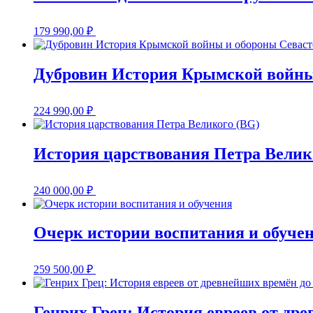
179 990,00
₽
Дубровин История Крымской войны
224 990,00
₽
История царствования Петра Велик
240 000,00
₽
Очерк истории воспитания и обуче
259 500,00
₽
Генрих Грец: История евреев от дре