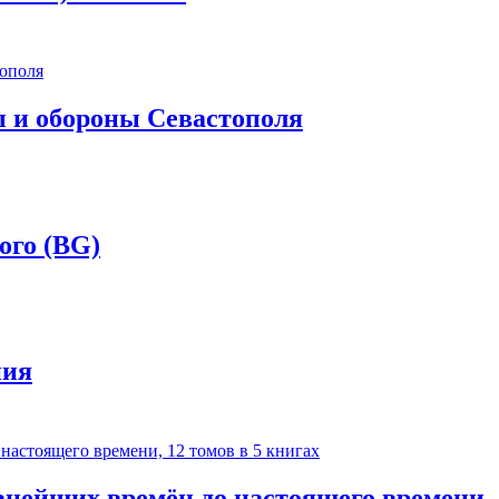
 и обороны Севастополя
ого (BG)
ния
внейших времён до настоящего времени, 