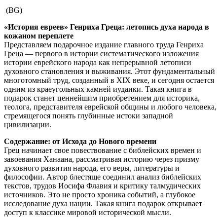
(BG)
«История евреев» Генриха Греца: летопись духа народа в
кожаном переплете
Представляем подарочное издание главного труда Генриха
Греца — первого в истории систематического изложения
истории еврейского народа как непрерывной летописи
духовного становления и выживания. Этот фундаментальный
многотомный труд, созданный в XIX веке, и сегодня остается
одним из краеугольных камней иудаики. Такая книга в
подарок станет ценнейшим приобретением для историка,
теолога, представителя еврейской общины и любого человека,
стремящегося понять глубинные истоки западной
цивилизации.
Содержание: от Исхода до Нового времени
Грец начинает свое повествование с библейских времен и
завоевания Ханаана, рассматривая историю через призму
духовного развития народа, его веры, литературы и
философии. Автор блестяще соединил анализ библейских
текстов, трудов Иосифа Флавия и критику талмудических
источников. Это не просто хроника событий, а глубокое
исследование духа нации. Такая книга подарок открывает
доступ к классике мировой исторической мысли.