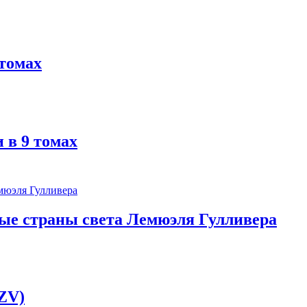
томах
 в 9 томах
ые страны света Лемюэля Гулливера
ZV)