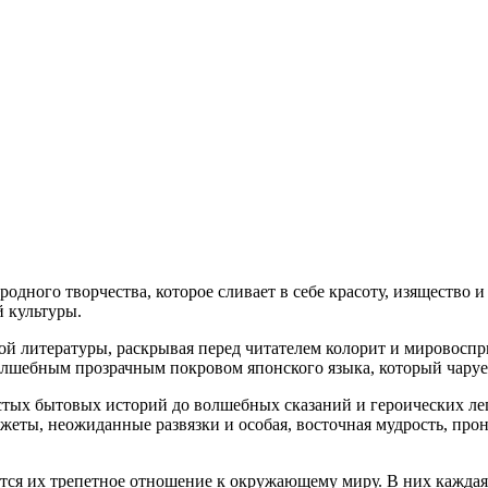
одного творчества, которое сливает в себе красоту, изящество 
 культуры.
й литературы, раскрывая перед читателем колорит и мировоспри
волшебным прозрачным покровом японского языка, который чаруе
остых бытовых историй до волшебных сказаний и героических л
сюжеты, неожиданные развязки и особая, восточная мудрость, 
тся их трепетное отношение к окружающему миру. В них каждая 