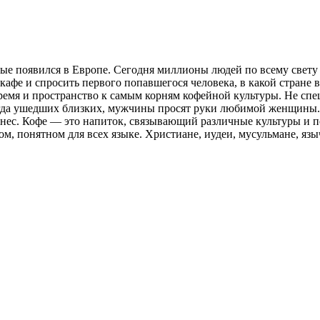
вые появился в Европе. Сегодня миллионы людей по всему свет
 кафе и спросить первого попавшегося человека, в какой стране 
время и пространство к самым корням кофейной культуры. Не сп
гда ушедших близких, мужчины просят руки любимой женщины. 
знес. Кофе — это напиток, связывающий различные культуры и 
ом, понятном для всех языке. Христиане, иудеи, мусульмане, я