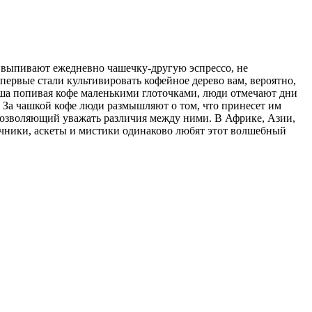
у выпивают ежедневно чашечку-другую эспрессо, не
впервые стали культивировать кофейное дерево вам, вероятно,
еша попивая кофе маленькими глоточками, люди отмечают дни
За чашкой кофе люди размышляют о том, что принесет им
позволяющий уважать различия между ними. В Африке, Азии,
зычники, аскеты и мистики одинаково любят этот волшебный