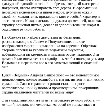
фактурной «дикой» овчиной и обрезом, который мастерски
покрашен, чтобы имитировать срез дерева. В оформлении
переплета использованы шпон макоре, дублёная кожа и
заклёпки-хольнитены, придающие книге особый характер и
элегантность. Каждая деталь продумана до мелочей, включая
строчку вощёной нитью, добавляя дополнительный шарм и
ощущение ручной работы.
На обложке вы найдете две статьи из бестиария,
рассказывающие о Лешем и Полуночнице, а также
изображения сирени и крыжовника на корешке. Обратная
сторона переплета украшена ведьмачим амулетом,
добавляющим загадочности и мистики этому изданию. Эти
детали были внимательно подобраны, чтобы подчеркнуть мир
Ведьмака и перенести вас в его захватывающий и опасный
мир.
Цикл «Ведьмак» Анджея Сапковского — это неповторимое
приключение, полное волшебства, магии, интриг и эпических
сражений. Сага о геральте из ривии стала не просто
бестселлером, но и культовым произведением, покорившим
сердца миллионов читателей по всему миру.
Эта уникальная книга-гигант в переплёте ручной работы —
лучший подарок для человека, который не только знает и