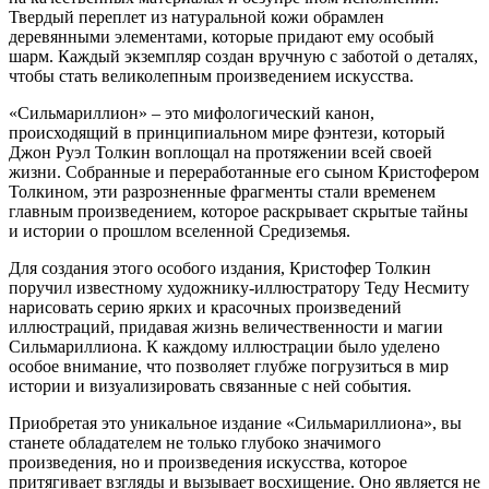
Твердый переплет из натуральной кожи обрамлен
деревянными элементами, которые придают ему особый
шарм. Каждый экземпляр создан вручную с заботой о деталях,
чтобы стать великолепным произведением искусства.
«Сильмариллион» – это мифологический канон,
происходящий в принципиальном мире фэнтези, который
Джон Руэл Толкин воплощал на протяжении всей своей
жизни. Собранные и переработанные его сыном Кристофером
Толкином, эти разрозненные фрагменты стали временем
главным произведением, которое раскрывает скрытые тайны
и истории о прошлом вселенной Средиземья.
Для создания этого особого издания, Кристофер Толкин
поручил известному художнику-иллюстратору Теду Несмиту
нарисовать серию ярких и красочных произведений
иллюстраций, придавая жизнь величественности и магии
Сильмариллиона. К каждому иллюстрации было уделено
особое внимание, что позволяет глубже погрузиться в мир
истории и визуализировать связанные с ней события.
Приобретая это уникальное издание «Сильмариллиона», вы
станете обладателем не только глубоко значимого
произведения, но и произведения искусства, которое
притягивает взгляды и вызывает восхищение. Оно является не