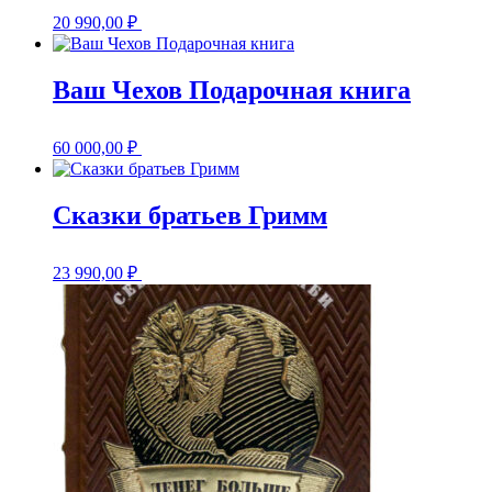
20 990,00
₽
Ваш Чехов Подарочная книга
60 000,00
₽
Сказки братьев Гримм
23 990,00
₽