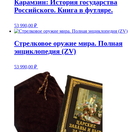
Карамзин: История государства
Российского. Книга в футляре.
53 990,00
₽
Стрелковое оружие мира. Полная
энциклопедия (ZV)
53 990,00
₽