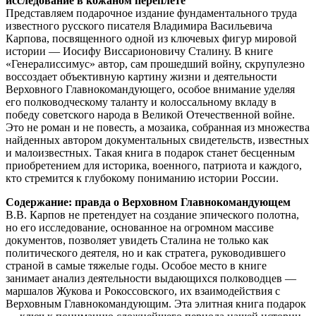
исследование в кожаном переплете
Представляем подарочное издание фундаментального труда
известного русского писателя Владимира Васильевича
Карпова, посвященного одной из ключевых фигур мировой
истории — Иосифу Виссарионовичу Сталину. В книге
«Генералиссимус» автор, сам прошедший войну, скрупулезно
воссоздает объективную картину жизни и деятельности
Верховного Главнокомандующего, особое внимание уделяя
его полководческому таланту и колоссальному вкладу в
победу советского народа в Великой Отечественной войне.
Это не роман и не повесть, а мозаика, собранная из множества
найденных автором документальных свидетельств, известных
и малоизвестных. Такая книга в подарок станет бесценным
приобретением для историка, военного, патриота и каждого,
кто стремится к глубокому пониманию истории России.
Содержание: правда о Верховном Главнокомандующем
В.В. Карпов не претендует на создание эпического полотна,
но его исследование, основанное на огромном массиве
документов, позволяет увидеть Сталина не только как
политического деятеля, но и как стратега, руководившего
страной в самые тяжелые годы. Особое место в книге
занимает анализ деятельности выдающихся полководцев —
маршалов Жукова и Рокоссовского, их взаимодействия с
Верховным Главнокомандующим. Эта элитная книга подарок