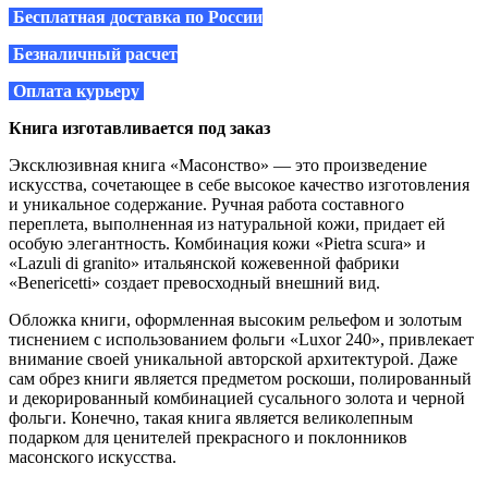
Бесплатная доставка по России
Безналичный расчет
Оплата курьеру
Книга изготавливается под заказ
Эксклюзивная книга «Масонство» — это произведение
искусства, сочетающее в себе высокое качество изготовления
и уникальное содержание. Ручная работа составного
переплета, выполненная из натуральной кожи, придает ей
особую элегантность. Комбинация кожи «Pietra scura» и
«Lazuli di granito» итальянской кожевенной фабрики
«Benericetti» создает превосходный внешний вид.
Обложка книги, оформленная высоким рельефом и золотым
тиснением с использованием фольги «Luxor 240», привлекает
внимание своей уникальной авторской архитектурой. Даже
сам обрез книги является предметом роскоши, полированный
и декорированный комбинацией сусального золота и черной
фольги. Конечно, такая книга является великолепным
подарком для ценителей прекрасного и поклонников
масонского искусства.