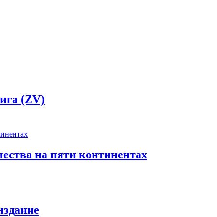
ига (ZV)
чества на пяти континентах
издание