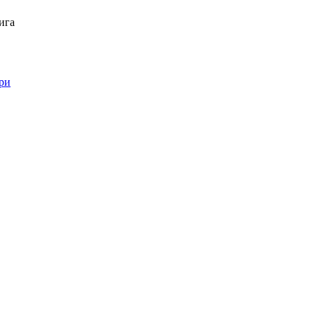
ига
ри