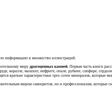
ную информацию и множество иллюстраций.
вительному миру
драгоценных камней
. Первая часть книги рас
руде, коралле, малахит, нефрите, опале, рубине, сапфире, сердол
тся краткие характеристики трех сотен минералов, которые мог
дивительным миром самоцветов, но и профессионалам, которые 