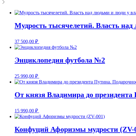
Мудрость тысячелетий. Власть над 
37 500,00
₽
Энциклопедия футбола №2
25 990,00
₽
От князя Владимира до президента 
15 990,00
₽
Конфуций Афоризмы мудрости (ZV-