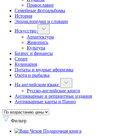
Православие
Семейные фотоальбомы
История
Энциклопедии и словари
Искусство
Архитектура
Живопись
Культура
Бизнес и финансы
Спорт
Кулинария
Цитаты и мудрые афоризмы
Охота и рыбалка
На английском языке
Русско-английские книги
Антикварные и репринтные издания
Антикварные карты и Панно
Фильтр