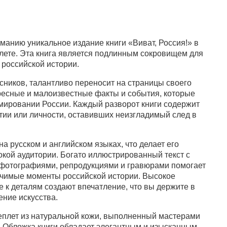
анию уникальное издание книги «Виват, Россия!» в
ете. Эта книга является подлинным сокровищем для
 российской истории.
сников, талантливо переносит на страницы своего
есные и малоизвестные факты и события, которые
мировании России. Каждый разворот книги содержит
тии или личности, оставивших неизгладимый след в
на русском и английском языках, что делает его
кой аудитории. Богато иллюстрированный текст с
фотографиями, репродукциями и гравюрами помогает
ачимые моменты российской истории. Высокое
е к деталям создают впечатление, что вы держите в
ние искусства.
еплет из натуральной кожи, выполненный мастерами
. Обложка книги обладает элегантным и изысканным