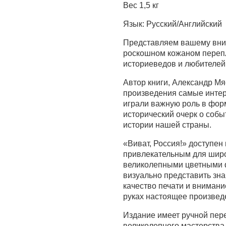
Вес 1,5 кг
Язык: Русский/Английский
Представляем вашему вним
роскошном кожаном перепл
историеведов и любителей
Автор книги, Александр Мя
произведения самые интер
играли важную роль в фор
исторический очерк о собы
истории нашей страны.
«Виват, Россия!» доступен 
привлекательным для широ
великолепными цветными 
визуально представить зн
качество печати и внимани
руках настоящее произведе
Издание имеет ручной пер
великолепного мастерства