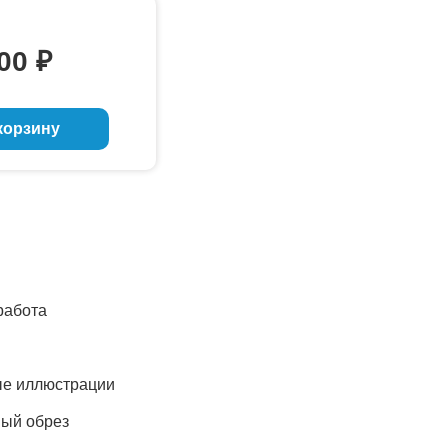
,00
₽
корзину
работа
ые иллюстрации
ный обрез