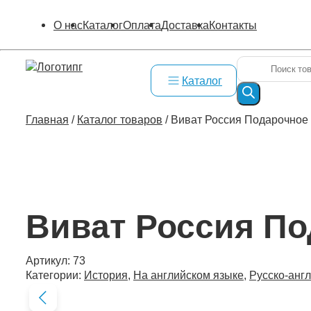
О нас
Каталог
Оплата
Доставка
Контакты
Поиск
товаров
Каталог
Главная
/
Каталог товаров
/
Виват Россия Подарочное
Виват Россия По
Артикул:
73
Категории:
История
,
На английском языке
,
Русско-англ