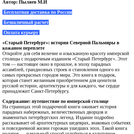
Автор: Пыляев М.И
Бесплатная доставка по России
Безналичный расчет
Оплата курьеру
«Старый Петербург»: история Северной Пальмиры в
кожаном переплете
Откройте для себя величие и изысканную красоту имперской
столицы с подарочным изданием «Старый Петербург». Этот
том — настоящее окно в прошлое, в эпоху парадных
ассамблей, грандиозных строек и становления одного из
самых прекрасных городов мира. Это книга в подарок,
которая станет желанным приобретением для ценителя
русской истории, архитектуры и для каждого, чье сердце
принадлежит Санкт-Петербургу.
Содержание: путешествие по имперской столице
На страницах этой подарочной книги оживает история
парадных набережных, величественных дворцов и
знаменитых петербургских легенд. Издание подробно
рассказывает об архитектурных шедеврах, знаковых событиях
и повседневной жизни горожан ушедших эпох. Такой книга
подарок — идеальный способ углубиться в культурное