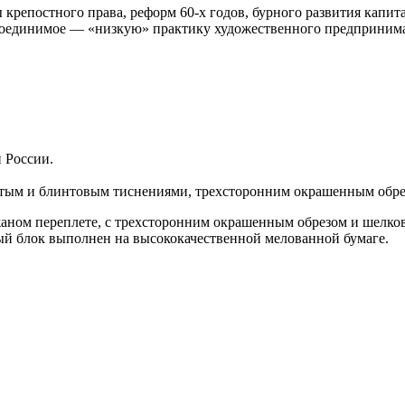
крепостного права, реформ 60-х годов, бурного развития капит
оединимое — «низкую» практику художественного предпринимат
 России.
отым и блинтовым тиснениями, трехсторонним окрашенным обре
аном переплете, с трехсторонним окрашенным обрезом и шелков
блок выполнен на высококачественной мелованной бумаге.