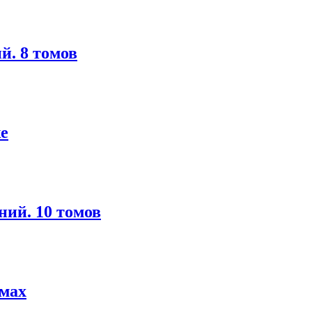
й. 8 томов
е
ний. 10 томов
омах