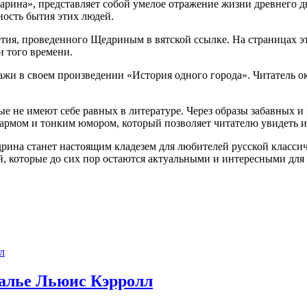
на», представляет собой умелое отражение жизни древнего двор
ость бытия этих людей.
тия, проведенного Щедриным в вятской ссылке. На страницах э
 того времени.
жи в своем произведении «История одного города». Читатель о
рые не имеют себе равных в литературе. Через образы забавны
армом и тонким юмором, который позволяет читателю увидеть и
а станет настоящим кладезем для любителей русской классичес
, которые до сих пор остаются актуальными и интересными для 
калье Льюис Кэрролл