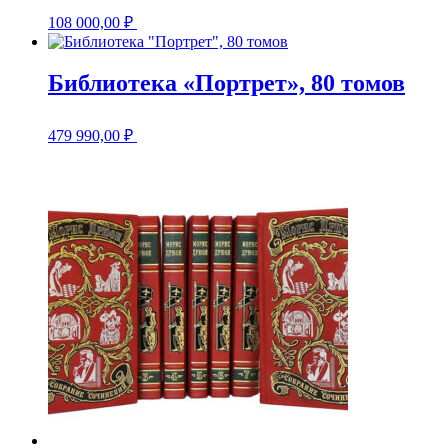
108 000,00
₽
Библиотека «Портрет», 80 томов
479 990,00
₽