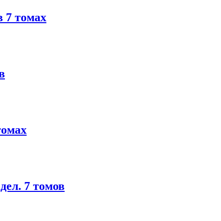
 7 томах
в
томах
ел. 7 томов