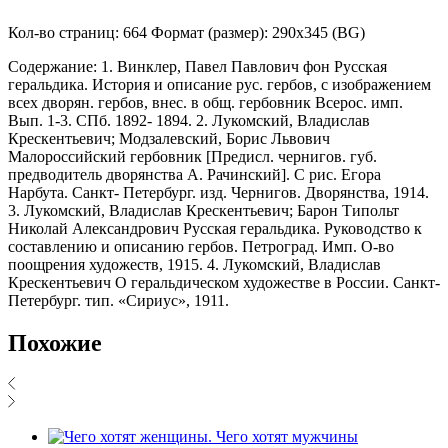
Кол-во страниц: 664 Формат (размер): 290х345 (BG)
Содержание: 1. Винклер, Павел Павлович фон Русская
геральдика. История и описание рус. гербов, с изображением
всех дворян. гербов, внес. в общ. гербовник Всерос. имп.
Вып. 1-3. СПб. 1892- 1894. 2. Лукомский, Владислав
Крескентьевич; Модзалевский, Борис Львович
Малороссийский гербовник [Предисл. чернигов. губ.
предводитель дворянства А. Рачинский]. С рис. Егора
Нарбута. Санкт- Петербург. изд. Чернигов. Дворянства, 1914.
3. Лукомский, Владислав Крескентьевич; Барон Типольт
Николай Александрович Русская геральдика. Руководство к
составлению и описанию гербов. Петроград. Имп. О-во
поощрения художеств, 1915. 4. Лукомский, Владислав
Крескентьевич О геральдическом художестве в России. Санкт-
Петербург. тип. «Сириус», 1911.
Похожие