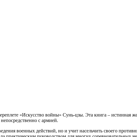
реплете «Искусство войны» Сунь-цзы. Эта книга – истинная же
 непосредственно с армией.
едения военных действий, но и учит насельчить своего противн
тала практическим руководством для многих соревновательных м