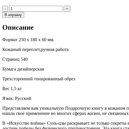
Количество
-
+
В корзину
Описание
Формат 250 х 180 х 60 мм.
Кожаный переплет,ручная работа
Страниц 540
Бумага дизайнерская
Трехсторонний тонированный обрез
Вес 1,5 кг
Язык: Русский
Представляем вам уникальную Подарочную книгу в кожаном пе
нашла свое применение во многих сферах жизни, не связанных
В «Искусстве войны» Сунь-цзы раскрывает не только секреты в
достичь победы без физического противостояния. Эта книга с