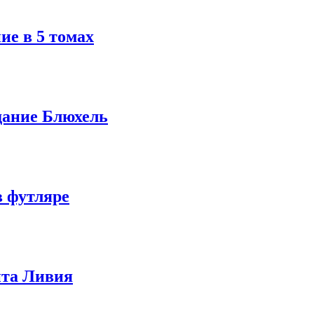
ие в 5 томах
дание Блюхель
в футляре
ита Ливия