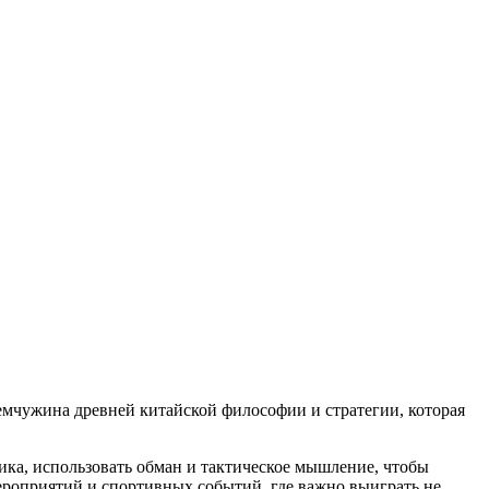
мчужина древней китайской философии и стратегии, которая
ика, использовать обман и тактическое мышление, чтобы
ероприятий и спортивных событий, где важно выиграть не