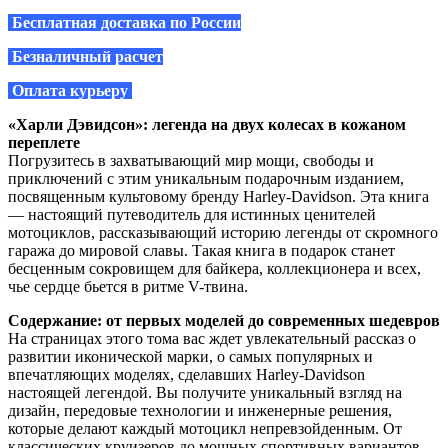
Бесплатная доставка по России
Безналичный расчет
Оплата курьеру
«Харли Дэвидсон»: легенда на двух колесах в кожаном
переплете
Погрузитесь в захватывающий мир мощи, свободы и
приключений с этим уникальным подарочным изданием,
посвященным культовому бренду Harley-Davidson. Эта книга
— настоящий путеводитель для истинных ценителей
мотоциклов, рассказывающий историю легенды от скромного
гаража до мировой славы. Такая книга в подарок станет
бесценным сокровищем для байкера, коллекционера и всех,
чье сердце бьется в ритме V-твина.
Содержание: от первых моделей до современных шедевров
На страницах этого тома вас ждет увлекательный рассказ о
развитии иконической марки, о самых популярных и
впечатляющих моделях, сделавших Harley-Davidson
настоящей легендой. Вы получите уникальный взгляд на
дизайн, передовые технологии и инженерные решения,
которые делают каждый мотоцикл непревзойденным. От
классических круизеров до мощных спортивных вариантов —