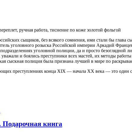
ереплет, ручная работа, тиснение по коже золотой фольгой
российских сыщиков, без всякого сомнения, ими стали бы глав
дитель уголовного розыска Российской империи Аркадий Фран
одразделениях уголовной полиции, да и просто безоглядной ли
 уважали и боялись преступники всех мастей, их методы работы 
ая сыскная полиция была признана лучшей в мире по раскрыва
ующих преступлениях конца XIX — начала ХХ века — это один 
. Подарочная книга