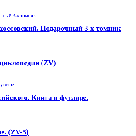
коссовский. Подарочный 3-х томник
нциклопедия (ZV)
ийского. Книга в футляре.
е. (ZV-5)