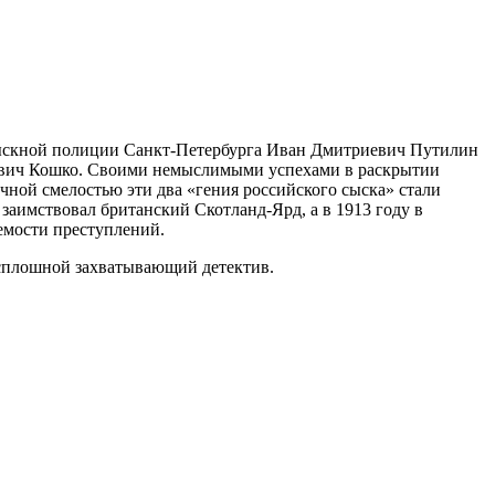
а сыскной полиции Санкт-Петербурга Иван Дмитриевич Путилин
цевич Кошко. Своими немыслимыми успехами в раскрытии
чной смелостью эти два «гения российского сыска» стали
заимствовал британский Скотланд-Ярд, а в 1913 году в
емости преступлений.
сплошной захватывающий детектив.