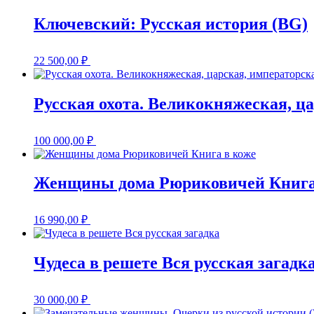
Ключевский: Русская история (BG)
22 500,00
₽
Русская охота. Великокняжеская, ц
100 000,00
₽
Женщины дома Рюриковичей Книга
16 990,00
₽
Чудеса в решете Вся русская загадк
30 000,00
₽