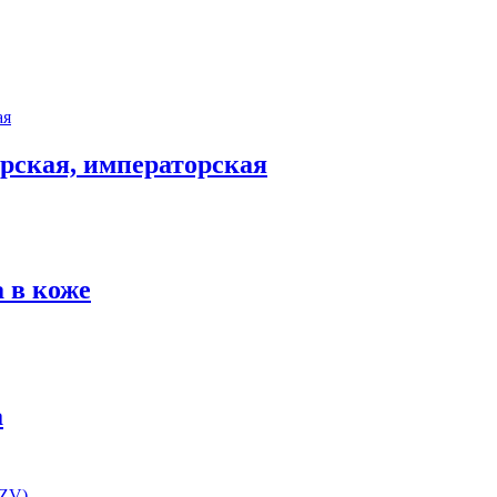
арская, императорская
 в коже
а