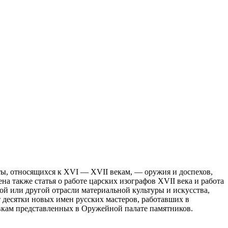
ы, относящихся к XVI — XVII векам, — оружия и доспехов,
а также статья о работе царских изографов XVII века и работа
й или другой отрасли материальной культуры и искусства,
 десятки новых имен русских мастеров, работавших в
овкам представленных в Оружейной палате памятников.