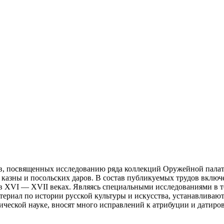
ов, посвященных исследованию ряда коллекций Оружейной палат
азны и посольских даров. В состав публикуемых трудов включен
 XVI — XVII веках. Являясь специальными исследованиями в то
риал по истории русской культуры и искусства, устанавливают
ической науке, вносят много исправлений к атрибуции и датир