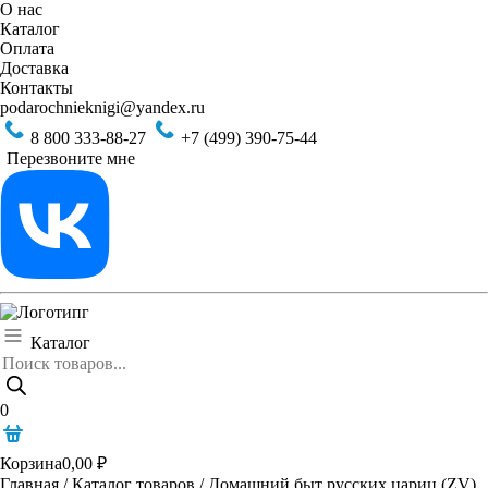
О нас
Каталог
Оплата
Доставка
Контакты
podarochnieknigi@yandex.ru
8 800 333-88-27
+7 (499) 390-75-44
Перезвоните мне
Каталог
Поиск
товаров
0
Корзина
0,00
₽
Главная
/
Каталог товаров
/
Домашний быт русских цариц (ZV)