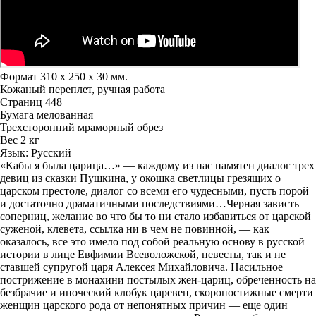
Формат 310 х 250 х 30 мм.
Кожаный переплет, ручная работа
Страниц 448
Бумага мелованная
Трехсторонний мраморный обрез
Вес 2 кг
Язык: Русский
«Кабы я была царица…» — каждому из нас памятен диалог трех
девиц из сказки Пушкина, у окошка светлицы грезящих о
царском престоле, диалог со всеми его чудесными, пусть порой
и достаточно драматичными последствиями…Черная зависть
соперниц, желание во что бы то ни стало избавиться от царской
суженой, клевета, ссылка ни в чем не повинной, — как
оказалось, все это имело под собой реальную основу в русской
истории в лице Евфимии Всеволожской, невесты, так и не
ставшей супругой царя Алексея Михайловича. Насильное
пострижение в монахини постылых жен-цариц, обреченность на
безбрачие и иноческий клобук царевен, скоропостижные смерти
женщин царского рода от непонятных причин — еще один