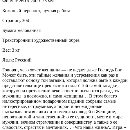
Формат 260 х 200 х 25 мм.
Кожаный переплет, ручная работа
Страниц: 304
Бумага мелованная
Трехсторонний художественный обрез
Вес: 3 кг
Язык: Русский
Говорят, чего хочет женщина — не ведает даже Господь Бог.
Может быть, эти тайные желания и устремления как раз и
составляют основу той загадки, которая должна быть в каждой
представительнице прекрасного пола? Той самой загадки,
которую на протяжении веков тщетно пытаются разгадать
мужчины, а возможно, и сами женщины… В этом богато
иллюстрированном подарочном издании собраны самые
интересные, остроумные, а порой и неожиданные
высказывания великих и знаменитых людей о Женщине,
неповторимой и таинственной: о ее сущности, месте в мире
мужчин, вечном стремлении к совершенству, а также о ее
слабостях, страстях и мечтаниях… «Что наша жизнь?.. Игра!»