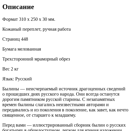
Описание
Формат 310 х 250 х 30 мм.
Кожаный переплет, ручная работа
Страниц 448
Бумага мелованная
Трехсторонний мраморный обрез
Вес 2 кг
Язык: Русский
Былины — неисчерпаемый источник драгоценных сведений
о прошедших днях русского народа. Они всегда останутся
дорогим памятником русской старины. С незапамятных
времен былины слагались неизвестными авторами и
передавались и из поколения в поколение, как завет, как нечто
священное, от старшего к младшему.
Перед вами — иллюстрированный сборник былин о русских
богатырях в общедоступном, легком для чтения изложении.