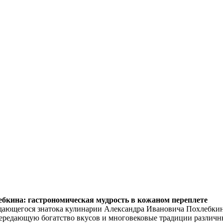
ебкина: гастрономическая мудрость в кожаном переплете
ыдающегося знатока кулинарии Александра Ивановича Похлебкин
ередающую богатство вкусов и многовековые традиции различн