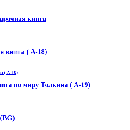
арочная книга
 книга ( А-18)
га по миру Толкина ( А-19)
 (BG)