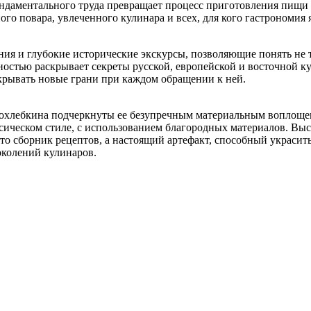
даментального труда превращает процесс приготовления пищи в 
го повара, увлеченного кулинара и всех, для кого гастрономия
ия и глубокие исторические экскурсы, позволяющие понять не т
ностью раскрывает секреты русской, европейской и восточной к
ткрывать новые грани при каждом обращении к ней.
охлебкина подчеркнуты ее безупречным материальным воплощен
ическом стиле, с использованием благородных материалов. Выс
то сборник рецептов, а настоящий артефакт, способный украсит
околений кулинаров.