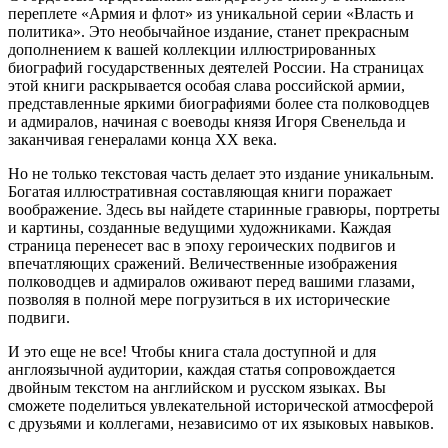
переплете «Армия и флот» из уникальной серии «Власть и
политика». Это необычайное издание, станет прекрасным
дополнением к вашей коллекции иллюстрированных
биографий государственных деятелей России. На страницах
этой книги раскрывается особая слава российской армии,
представленные яркими биографиями более ста полководцев
и адмиралов, начиная с воеводы князя Игоря Свенельда и
заканчивая генералами конца ХХ века.
Но не только текстовая часть делает это издание уникальным.
Богатая иллюстративная составляющая книги поражает
воображение. Здесь вы найдете старинные гравюры, портреты
и картины, созданные ведущими художниками. Каждая
страница перенесет вас в эпоху героических подвигов и
впечатляющих сражений. Величественные изображения
полководцев и адмиралов оживают перед вашими глазами,
позволяя в полной мере погрузиться в их исторические
подвиги.
И это еще не все! Чтобы книга стала доступной и для
англоязычной аудитории, каждая статья сопровождается
двойным текстом на английском и русском языках. Вы
сможете поделиться увлекательной исторической атмосферой
с друзьями и коллегами, независимо от их языковых навыков.