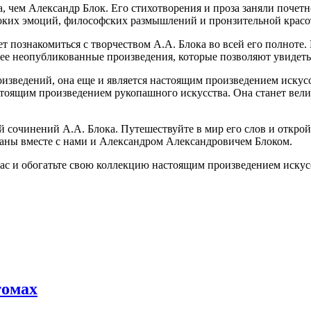
чем Александр Блок. Его стихотворения и проза заняли почетное
боких эмоций, философских размышлений и пронзительной красо
ет познакомиться с творчеством А.А. Блока во всей его полноте
ее неопубликованные произведения, которые позволяют увидеть 
роизведений, она еще и является настоящим произведением искус
астоящим произведением рукопашного искусства. Она станет в
 сочинений А.А. Блока. Путешествуйте в мир его слов и откройт
траны вместе с нами и Александром Александровичем Блоком.
ас и обогатьте свою коллекцию настоящим произведением искус
томах