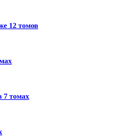
же 12 томов
омах
 7 томах
х