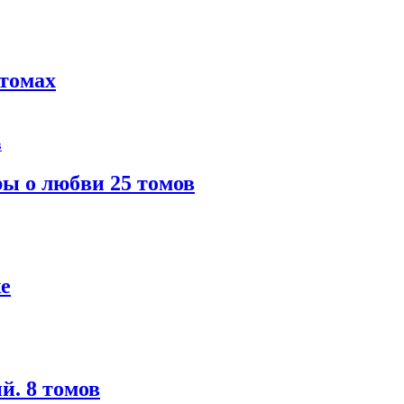
 томах
ы о любви 25 томов
е
й. 8 томов