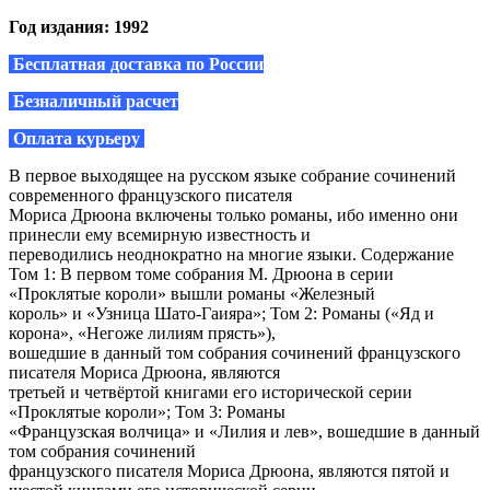
Год издания: 1992
Бесплатная доставка по России
Безналичный расчет
Оплата курьеру
В первое выходящее на русском языке собрание сочинений
современного французского писателя
Мориса Дрюона включены только романы, ибо именно они
принесли ему всемирную известность и
переводились неоднократно на многие языки. Содержание
Том 1: В первом томе собрания М. Дрюона в серии
«Проклятые короли» вышли романы «Железный
король» и «Узница Шато-Гаияра»; Том 2: Романы («Яд и
корона», «Негоже лилиям прясть»),
вошедшие в данный том собрания сочинений французского
писателя Мориса Дрюона, являются
третьей и четвёртой книгами его исторической серии
«Проклятые короли»; Том 3: Романы
«Французская волчица» и «Лилия и лев», вошедшие в данный
том собрания сочинений
французского писателя Мориса Дрюона, являются пятой и