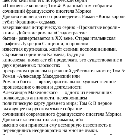
шестой книгами его исторической серии
«Проклятые короли»; Том 4: В данный том собрания
сочинений французского писателя Мориса
Дрюона вошли два его произведения. Роман «Когда король
губит Францию» седьмая,
завершающая историческую серию «Проклятые короли»
книга. Действие романа «Сладострастие
бытия» развёртывается в XX веке. Старая итальянская
графиня Лукреция Санциани, в прошлом
известная куртизанка, живёт своими воспоминаниями.
Скромная горничная Кармела, будущая
кинозвезда, помогает ей продолжать это существование в
двух временных плоскостях — в
прекрасном прошлом и реальной действительности; Том 5:
Роман «Александр Македонский или
Роман о боге» — яркое, оригинальное художественное
произведение о жизни и деятельности
Александра Македонского — одного из величайших
полководцев античности, перекроившем
политическую карту древнего мира; Том 6: В первое
выходящее на русском языке собрание
сочинений современного французского писателя Мориса
Дрюона включены только романы, ибо
именно они принесли ему всемирную известность и
переводились неоднократно на многие языки.