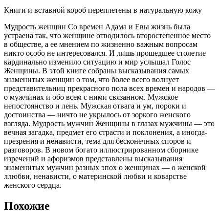
Книги и вставной короб переплетены в натуральную кожу
Мудрость женщин Со времен Адама и Евы жизнь была
устраена так, что женщине отводилось второстепенное место
в обществе, а ее мнением по жизненно важным вопросам
никто особо не интересовался. И лишь прошедшее столетие
кардинально изменило ситуацию и мир услышал Голос
Женщины. В этой книге собраны высказывания самых
знаменитых женщин о том, что более всего волнует
представительниц прекрасного пола всех времен и народов —
о мужчинах и обо всем с ними связанном. Мужское
непостоянство и лень. Мужская отвага и ум, пороки и
достоинства — ничто не укрылось от зоркого женского
взгляда. Мудрость мужчин Женщины в глазах мужчины — это
вечная загадка, предмет его страсти и поклонения, а иногда-
презрения и ненависти, тема для бесконечных споров и
разговоров. В новом богато иллюстрированном сборнике
изречений и афоризмов представлены высказывания
знаменитых мужчин разных эпох о женщинах — о женской
ллюбви, ненависти, о материнской любви и коварстве
женского сердца.
Похожие