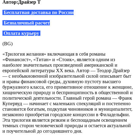
Автор:Драйзер Т
Бесплатная доставка по России
Безналичный расчет
Оплата курьеру
(BG)
«Трилогия желания» включающая в себя романы
«Финансист», «Титан» и «Стоик», является одним из
наиболее значительных произведений американской и
европейской литературы XX века. Автор — Теодор Драйзер
— с необыкновенной изобразительной силой описывает быт
и нравы финансовой среды, духовную пустоту высшего
буржуазного класса, его примитивное отношение к женщине,
хищническую природу и беспринципность в общественной и
политической деятельности. Главный герой романа — Франк
Купервуд — начинает с маленьких спекуляций и постепенно
становится богатым, подкупая чиновников и муниципалитет,
незаконно приобретая городские концессии в Филадельфии.
Эта трилогия является резким и беспощадным освещением
темных сторон человеческой природы и остается актуальной
и поучительной до сегодняшнего дня.