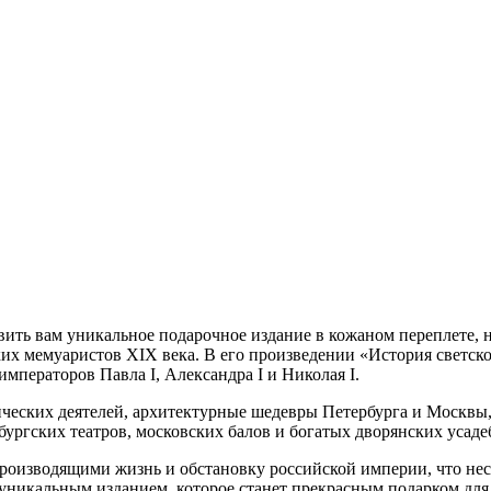
вить вам уникальное подарочное издание в кожаном переплете,
х мемуаристов XIX века. В его произведении «История светско
ператоров Павла I, Александра I и Николая I.
еских деятелей, архитектурные шедевры Петербурга и Москвы, 
бургских театров, московских балов и богатых дворянских усаде
роизводящими жизнь и обстановку российской империи, что нес
уникальным изданием, которое станет прекрасным подарком для