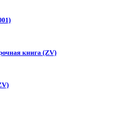
001)
рочная книга (ZV)
ZV)