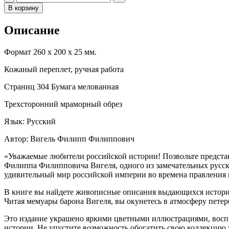
В корзину
Описание
Формат 260 х 200 х 25 мм.
Кожаный переплет, ручная работа
Страниц 304 Бумага мелованная
Трехсторонний мраморный обрез
Язык: Русский
Автор: Вигель Филипп Филиппович
«Уважаемые любители российской истории! Позвольте предста
Филиппа Филипповича Вигеля, одного из замечательных русски
удивительный мир российской империи во времена правления им
В книге вы найдете живописные описания выдающихся историч
Читая мемуары барона Вигеля, вы окунетесь в атмосферу петер
Это издание украшено яркими цветными иллюстрациями, восп
истории. Не упустите возможность обогатить свою коллекцию 