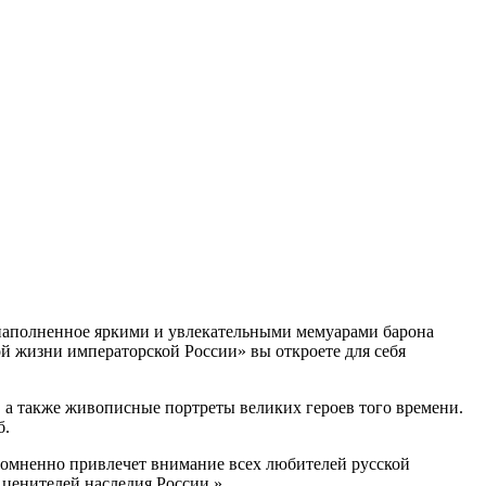
 наполненное яркими и увлекательными мемуарами барона
й жизни императорской России» вы откроете для себя
а также живописные портреты великих героев того времени.
б.
омненно привлечет внимание всех любителей русской
 ценителей наследия России.»