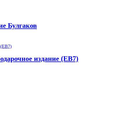
ие Булгаков
одарочное издание (EB7)