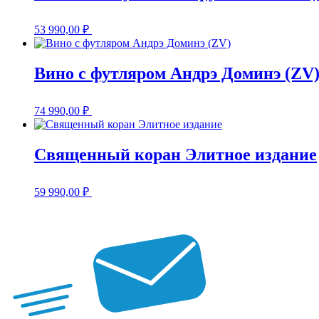
53 990,00
₽
Вино с футляром Андрэ Доминэ (ZV
74 990,00
₽
Священный коран Элитное издание
59 990,00
₽