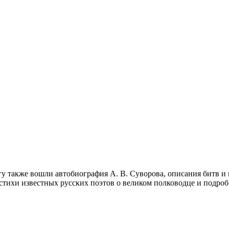
гу также вошли автобиография А. В. Суворова, описания битв и 
 стихи известных русских поэтов о великом полководце и подро