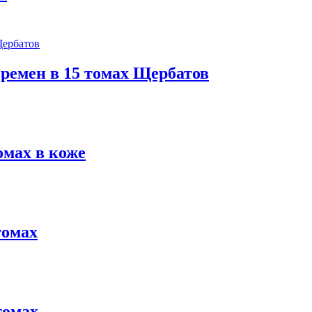
ремен в 15 томах Щербатов
омах в коже
томах
томах