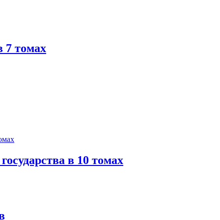
 7 томах
государства в 10 томах
в