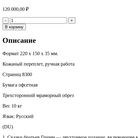
120 000,00
₽
Количество
-
+
В корзину
Описание
Формат 220 х 150 х 35 мм.
Кожаный переплет, ручная работа
Страниц 8300
Бумага офсетная
Трехсторонний мраморный обрез
Вес 10 кг
Язык: Русский
(DU)
1. Сказки братьев Гримм — двухтомное издание, включающее к