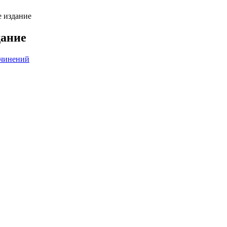
 издание
дание
очинений