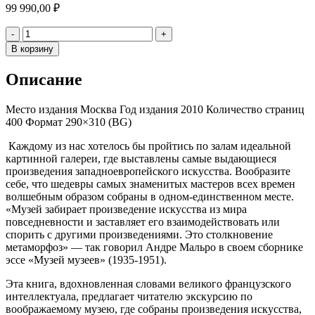
99 990,00
₽
Количество
-
+
В корзину
Описание
Место издания
Москва Год издания
2010 Количество страниц
400 Формат
290×310 (BG)
Каждому из нас хотелось бы пройтись по залам идеальной
картинной галереи, где выставлены самые выдающиеся
произведения западноевропейского искусства. Вообразите
себе, что шедевры самых знаменитых мастеров всех времен
волшебным образом собраны в одном-единственном месте.
«Музей забирает произведение искусства из мира
повседневности и заставляет его взаимодействовать или
спорить с другими произведениями. Это столкновение
метаморфоз» — так говорил Андре Мальро в своем сборнике
эссе «Музей музеев» (1935-1951).
Эта книга, вдохновленная словами великого французского
интеллектуала, предлагает читателю экскурсию по
воображаемому музею, где собраны произведения искусства,