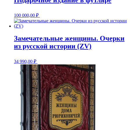
100 000,00
₽
Замечательные женщины. Очерки
из русской истории (ZV)
34 990,00
₽