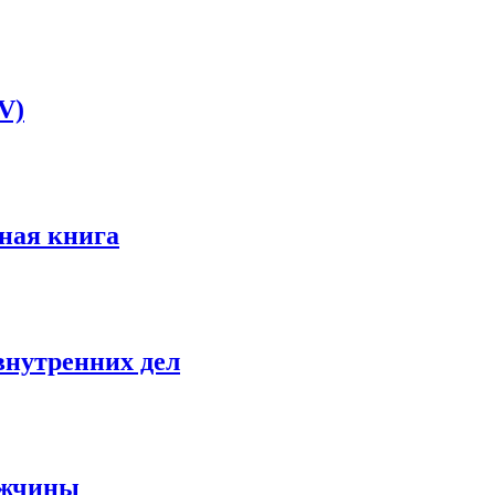
V)
ная книга
внутренних дел
ужчины