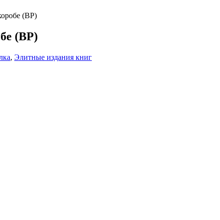
коробе (BP)
бе (BP)
лка
,
Элитные издания книг