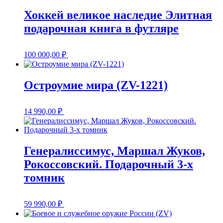
Хоккей великое наследие Элитная
подарочная книга в футляре
100 000,00
₽
Остроумие мира (ZV-1221)
14 990,00
₽
Генералиссимус, Маршал Жуков,
Рокоссовский. Подарочный 3-х
томник
59 990,00
₽