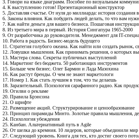
3. Говори на языке диаграмм. Пособие по визуальным коммун
4. К выступлению готов! Презентационный конструктор
5. Доставляя счастье. От нуля до миллиарда: история создани
6. Законы влияния. Как побудить людей делать, то что вам нужн
7. Как найти деньги для вашего бизнеса. Пошаговая инструкц
8. Из третьего мира в первый. История Сингапура 1965-2000
9. От разработчика до руководителя. Менеджмент для IT-специ
10. Работа в радость. Бизнес-модель будущего
11. Стратегия голубого океана. Как найти или создать рынок, 
12. Ловушки мышления. Как принимать решения, о которых вы
13. Мастера слова. Секреты публичных выступлений
14. Маркетинг без бюджета. 50 работающих инструментов
15. Больше чем бизнеc. Олег Бармин и Лада Мазохина
16. Как растут бренды. О чем не знают маркетологи
17. Номер 1. Как стать лучшим в том, что ты делаешь
18. Заразительный. Психология сарафанного радио. Как проду
19. Огилви о рекламе
20. Правила Брэнсона
21. О шрифте
22. Размещение акций. Структурирование и ценообразование
23. Принцип пирамиды Минто. Золотые правила мышления, де
24. Психология убеждения
25. Канбан. Альтернативный путь в Agile
26. От шелка до кремния. 10 лидеров, которые объединили мир
27. Следующий уровень. Книга для тех, кто достиг своего пото