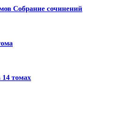
омов Собрание сочинений
тома
 14 томах