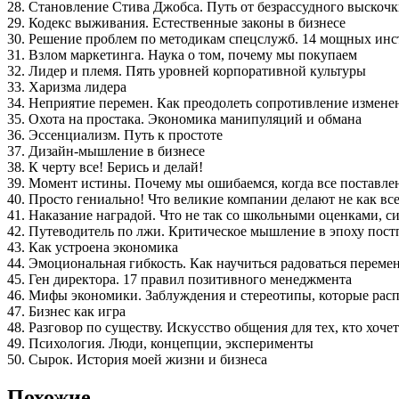
28. Становление Стива Джобса. Путь от безрассудного выскочк
29. Кодекс выживания. Естественные законы в бизнесе
30. Решение проблем по методикам спецслужб. 14 мощных ин
31. Взлом маркетинга. Наука о том, почему мы покупаем
32. Лидер и племя. Пять уровней корпоративной культуры
33. Харизма лидера
34. Неприятие перемен. Как преодолеть сопротивление измене
35. Охота на простака. Экономика манипуляций и обмана
36. Эссенциализм. Путь к простоте
37. Дизайн-мышление в бизнесе
38. К черту все! Берись и делай!
39. Момент истины. Почему мы ошибаемся, когда все поставлено
40. Просто гениально! Что великие компании делают не как вс
41. Наказание наградой. Что не так со школьными оценками, 
42. Путеводитель по лжи. Критическое мышление в эпоху пос
43. Как устроена экономика
44. Эмоциональная гибкость. Как научиться радоваться переме
45. Ген директора. 17 правил позитивного менеджмента
46. Мифы экономики. Заблуждения и стереотипы, которые ра
47. Бизнес как игра
48. Разговор по существу. Искусство общения для тех, кто хоче
49. Психология. Люди, концепции, эксперименты
50. Сырок. История моей жизни и бизнеса
Похожие