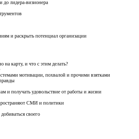
и до лидера-визионера
струментов
ниям и раскрыть потенциал организации
 на карту, и что с этим делать?
е
системами мотивации, похвалой и прочими взятками
тправды
нам и получать удовольствие от работы и жизни
спространяют СМИ и политики
т добиваться своего