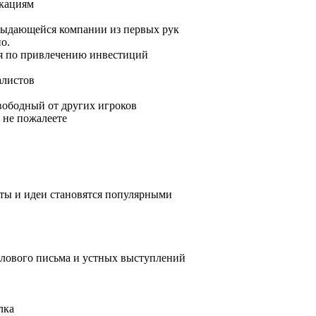
икациям
я выдающейся компании из первых рук
о.
ия по привлечению инвестиций
алистов
свободный от других игроков
 не пожалеете
кты и идеи становятся популярными
лового письма и устных выступлений
лка