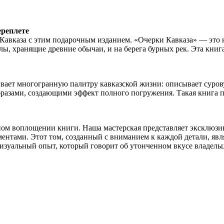
ереплете
авказа с этим подарочным изданием. «Очерки Кавказа» — это не
ы, хранящие древние обычаи, и на берега бурных рек. Эта книг
вает многогранную палитру кавказской жизни: описывает суров
бразами, создающими эффект полного погружения. Такая книга 
ном воплощении книги. Наша мастерская представляет эксклюзи
тами. Этот том, созданный с вниманием к каждой детали, явля
визуальный опыт, который говорит об утонченном вкусе владельц