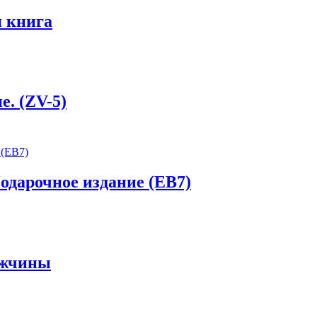
 книга
е. (ZV-5)
одарочное издание (EB7)
ужчины