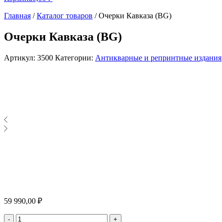
Главная
/
Каталог товаров
/
Очерки Кавказа (BG)
Очерки Кавказа (BG)
Артикул:
3500
Категории:
Антикварные и репринтные издания
59 990,00
₽
Количество
-
+