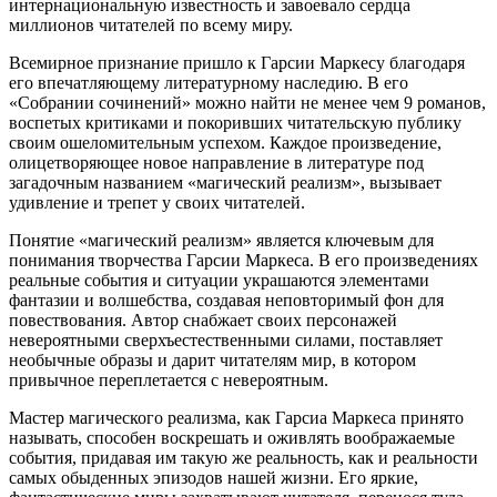
интернациональную известность и завоевало сердца
миллионов читателей по всему миру.
Всемирное признание пришло к Гарсии Маркесу благодаря
его впечатляющему литературному наследию. В его
«Собрании сочинений» можно найти не менее чем 9 романов,
воспетых критиками и покоривших читательскую публику
своим ошеломительным успехом. Каждое произведение,
олицетворяющее новое направление в литературе под
загадочным названием «магический реализм», вызывает
удивление и трепет у своих читателей.
Понятие «магический реализм» является ключевым для
понимания творчества Гарсии Маркеса. В его произведениях
реальные события и ситуации украшаются элементами
фантазии и волшебства, создавая неповторимый фон для
повествования. Автор снабжает своих персонажей
невероятными сверхъестественными силами, поставляет
необычные образы и дарит читателям мир, в котором
привычное переплетается с невероятным.
Мастер магического реализма, как Гарсиа Маркеса принято
называть, способен воскрешать и оживлять воображаемые
события, придавая им такую же реальность, как и реальности
самых обыденных эпизодов нашей жизни. Его яркие,