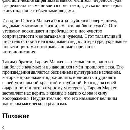
фантастические миры захватывают читателя, перенося туда,
где реальность смешивается с мечтами, где сказочные герои
живут наравне с обычными людьми.
Истории Гарсии Маркеса богаты глубоким содержанием,
мудрыми мыслями о жизни, смерти, любви и судьбе. Они
утешают, восхищают и пробуждают в нас чувство
сопричастности к ее загадкам и чудесам. Этот талантливый
писатель оставил неизгладимый след в литературе, украшая ее
новыми цветами и открывая новые горизонты
историописания.
Таким образом, Гарсия Маркес — несомненно, одно из
наиболее значимых и выдающихся имён прошлого века. Его
произведения являются бесценным культурным наследием,
которые продолжают вдохновлять, волновать и удивлять
своей уникальной красотой и глубиной. Благодаря своей
одаренности и литературному мастерству, Гарсия Маркес
заставляет нас верить в сказку, в магию слова и силу
воображения. Неудивительно, что его называют великим
мастером магического реализма.
Похожие