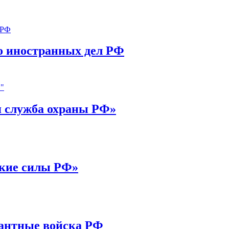
 иностранных дел РФ
 служба охраны РФ»
кие силы РФ»
антные войска РФ