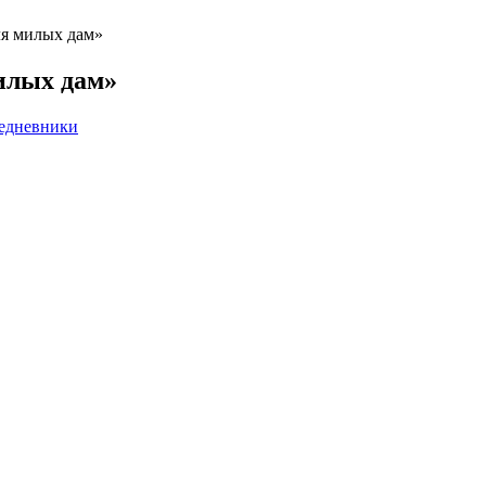
ля милых дам»
илых дам»
едневники